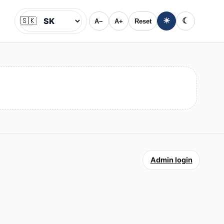
🇸🇰
☀
☾
A−
A+
Reset
Jazyk
Admin login