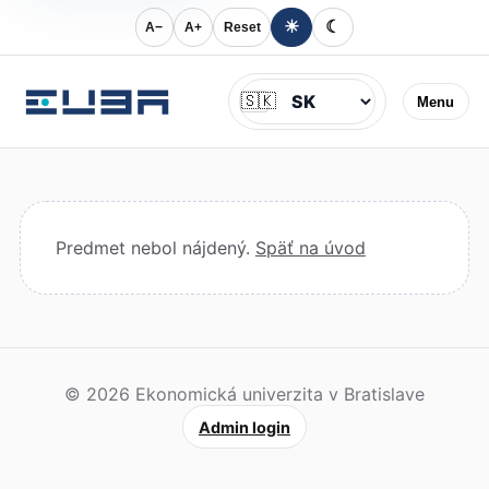
☀
☾
A−
A+
Reset
Jazyk
🇸🇰
Menu
Predmet nebol nájdený.
Späť na úvod
© 2026 Ekonomická univerzita v Bratislave
Admin login