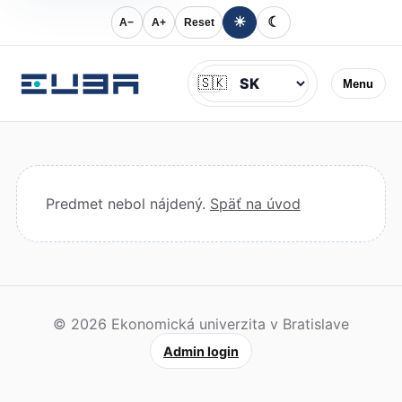
☀
☾
A−
A+
Reset
Jazyk
🇸🇰
Menu
Predmet nebol nájdený.
Späť na úvod
© 2026 Ekonomická univerzita v Bratislave
Admin login