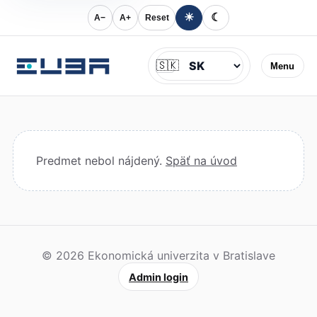
☀
☾
A−
A+
Reset
Jazyk
🇸🇰
Menu
Predmet nebol nájdený.
Späť na úvod
© 2026 Ekonomická univerzita v Bratislave
Admin login