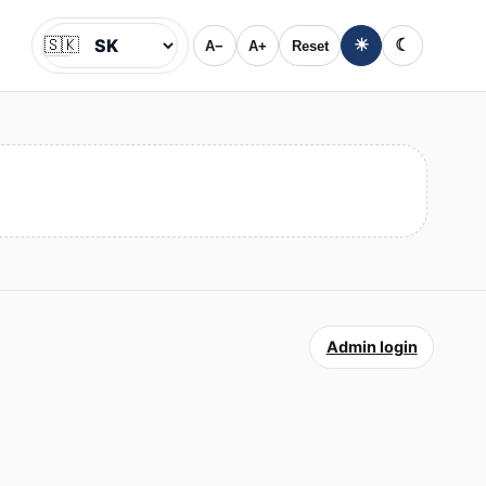
🇸🇰
☀
☾
A−
A+
Reset
Jazyk
Admin login