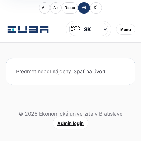
☀
☾
A−
A+
Reset
Jazyk
🇸🇰
Menu
Predmet nebol nájdený.
Späť na úvod
© 2026 Ekonomická univerzita v Bratislave
Admin login