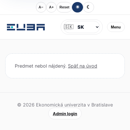
☀
☾
A−
A+
Reset
Jazyk
🇸🇰
Menu
Predmet nebol nájdený.
Späť na úvod
© 2026 Ekonomická univerzita v Bratislave
Admin login