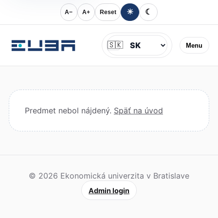
☀
☾
A−
A+
Reset
Jazyk
🇸🇰
Menu
Predmet nebol nájdený.
Späť na úvod
© 2026 Ekonomická univerzita v Bratislave
Admin login