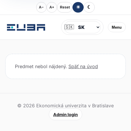
☀
☾
A−
A+
Reset
Jazyk
🇸🇰
Menu
Predmet nebol nájdený.
Späť na úvod
© 2026 Ekonomická univerzita v Bratislave
Admin login