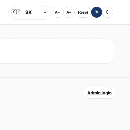
🇸🇰
☀
☾
A−
A+
Reset
Jazyk
Admin login