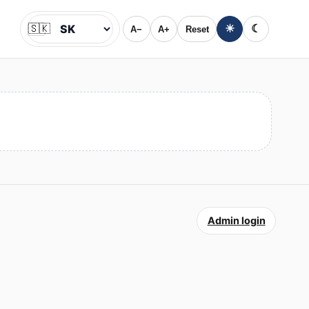
🇸🇰
☀
☾
A−
A+
Reset
Jazyk
Admin login