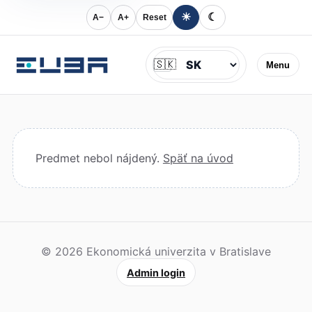
☀
☾
A−
A+
Reset
Jazyk
🇸🇰
Menu
Predmet nebol nájdený.
Späť na úvod
© 2026 Ekonomická univerzita v Bratislave
Admin login