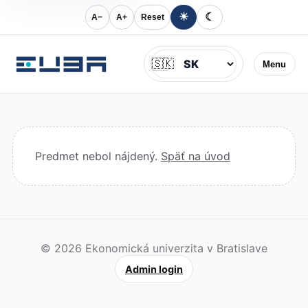
☀
☾
A−
A+
Reset
Jazyk
🇸🇰
Menu
Predmet nebol nájdený.
Späť na úvod
© 2026 Ekonomická univerzita v Bratislave
Admin login