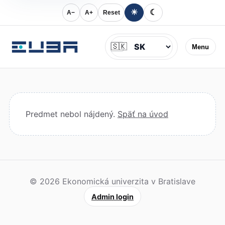
☀
☾
A−
A+
Reset
Jazyk
🇸🇰
Menu
Predmet nebol nájdený.
Späť na úvod
© 2026 Ekonomická univerzita v Bratislave
Admin login