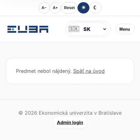
☀
☾
A−
A+
Reset
Jazyk
🇸🇰
Menu
Predmet nebol nájdený.
Späť na úvod
© 2026 Ekonomická univerzita v Bratislave
Admin login