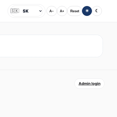
🇸🇰
☀
☾
A−
A+
Reset
Jazyk
Admin login