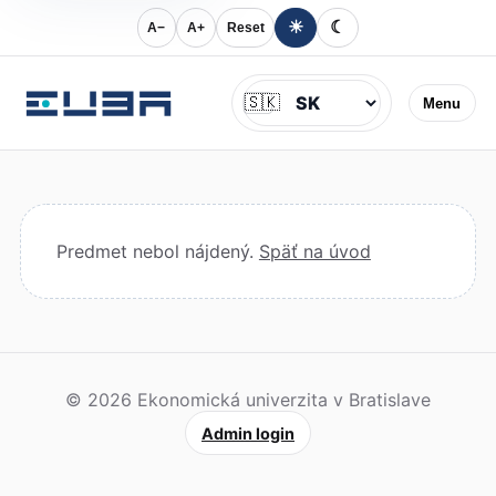
☀
☾
A−
A+
Reset
Jazyk
🇸🇰
Menu
Predmet nebol nájdený.
Späť na úvod
© 2026 Ekonomická univerzita v Bratislave
Admin login