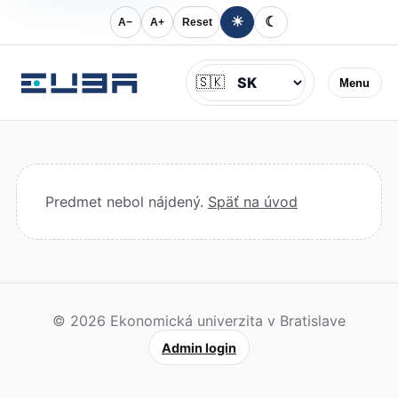
☀
☾
A−
A+
Reset
Jazyk
🇸🇰
Menu
Predmet nebol nájdený.
Späť na úvod
© 2026 Ekonomická univerzita v Bratislave
Admin login