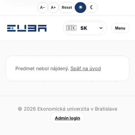
☀
☾
A−
A+
Reset
Jazyk
🇸🇰
Menu
Predmet nebol nájdený.
Späť na úvod
© 2026 Ekonomická univerzita v Bratislave
Admin login