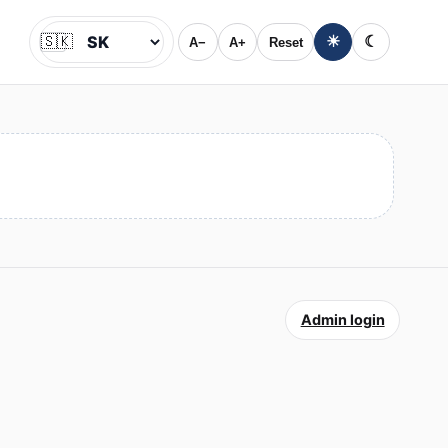
🇸🇰
☀
☾
A−
A+
Reset
Jazyk
Admin login