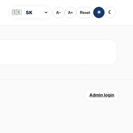
🇸🇰
☀
☾
A−
A+
Reset
Jazyk
Admin login