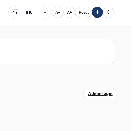
🇸🇰
☀
☾
A−
A+
Reset
Jazyk
Admin login