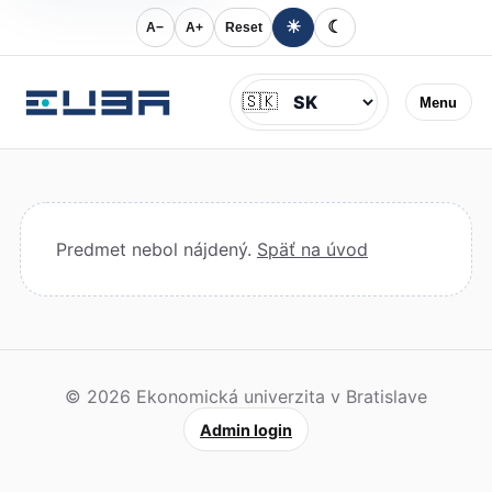
☀
☾
A−
A+
Reset
Jazyk
🇸🇰
Menu
Predmet nebol nájdený.
Späť na úvod
© 2026 Ekonomická univerzita v Bratislave
Admin login