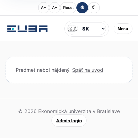
☀
☾
A−
A+
Reset
Jazyk
🇸🇰
Menu
Predmet nebol nájdený.
Späť na úvod
© 2026 Ekonomická univerzita v Bratislave
Admin login