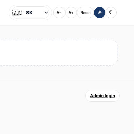
🇸🇰
☀
☾
A−
A+
Reset
Jazyk
Admin login