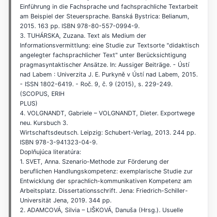
Einführung in die Fachsprache und fachsprachliche Textarbeit
am Beispiel der Steuersprache. Banská Bystrica: Belianum,
2015. 163 pp. ISBN 978-80-557-0994-9.
3. TUHÁRSKA, Zuzana. Text als Medium der
Informationsvermittlung: eine Studie zur Textsorte "didaktisch
angelegter fachsprachlicher Text" unter Berücksichtigung
pragmasyntaktischer Ansätze. In: Aussiger Beiträge. - Ústí
nad Labem : Univerzita J. E. Purkyně v Ústí nad Labem, 2015.
- ISSN 1802-6419. - Roč. 9, č. 9 (2015), s. 229-249.
(SCOPUS, ERIH
PLUS)
4. VOLGNANDT, Gabriele – VOLGNANDT, Dieter. Exportwege
neu. Kursbuch 3.
Wirtschaftsdeutsch. Leipzig: Schubert-Verlag, 2013. 244 pp.
ISBN 978-3-941323-04-9.
Doplňujúca literatúra:
1. SVET, Anna. Szenario-Methode zur Förderung der
beruflichen Handlungskompetenz: exemplarische Studie zur
Entwicklung der sprachlich-kommunikativen Kompetenz am
Arbeitsplatz. Dissertationsschrift. Jena: Friedrich-Schiller-
Universität Jena, 2019. 344 pp.
2. ADAMCOVÁ, Silvia – LIŠKOVÁ, Danuša (Hrsg.). Usuelle