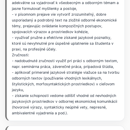
adekvátne sa vyjadrovať k všeobecným a odborným témam a
jasne formulovať myšlienky a postoje,
- v písomnom prejave vie vytvoriť zrozumiteľný, dobre
usporiadaný a podrobný text na zložité odborné ekonomické
témy, prejavujúc ovládanie kompozičných postupov,
spojovacích výrazov a prostriedkov kohézie,
- využívať pružne a efektívne získané jazykové poznatky,
ktoré sú nevyhnutné pre úspešné uplatnenie sa študenta v
praxi, na profesijné účely.
Zručnosti:
- nadobudnuté zručnosti využiť pri práci s odborným textom,
napr. seminárna práca, záverečné práca, prípadová štúdia,
- aplikovať primerané jazykové stratégie viažuce sa na tvorbu
odborných textov (používanie vhodných lexikálnych,
štylistických, morfosyntaktických prostriedkov) v cieľovom
jazyku,
- získanie schopnosti vedome odlíšiť vhodné od nevhodných
jazykových prostriedkov v odbornej ekonomickej komunikácii
(hovorové výrazy, syntakticky neúplné vety, nepresné,
ambivalentné vyjadrenia a pod.).