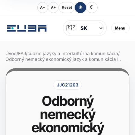
☀
☾
A−
A+
Reset
Jazyk
🇸🇰
Menu
Úvod
/
FAJ
/
cudzie jazyky a interkultúrna komunikácia
/
Odborný nemecký ekonomický jazyk a komunikácia II.
JJC21203
Odborný
nemecký
ekonomický