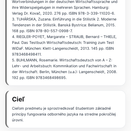
Wortverbindungen in der deutschen Wirtschaftssprache und
ihre Widerspeigelugen in mehreren Sprachen. Hamburg:
Verlag Dr. Kovač, 2020. 276 pp. ISBN 978-3-339-11020-6.
3. TUHÁRSKA, Zuzana. Einführung in die Stilistik 2. Moderne
Tendenzen in der Stilistik. Banská Bystrica: Belianum, 2015.
168 pp. ISBN 978-80-557-0998-7.
4. RIEGLER-POYET, Margarete – STRAUB, Bernard – THIELE,
Paul. Das Testbuch Wirtschaftsdeutsch: Training zum Test
WiDaF. München: Klett-Langenscheidt, 2013. 145 pp. ISBN
9783468498411.
5. BUHLMANN, Rosemarie. Wirtschaftsdeutsch von A – Z:
Lehr- und Arbeitsbuch: Kommnikation und Fachwirtschaft in
der Wirtschaft. Berlin, München (u.a.): Langenscheidt, 2008.
192 pp. ISBN 9783468498695.
Cieľ
Cieľom predmetu je sprostredkovať študentom základné
princípy fungovania odborného jazyka na stredne pokročilej
úrovni.