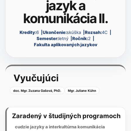
jazyk a
komunikácia II.
Kredity:
6
Ukončenie:
skúška
Rozsah:
4C
Semester:
letný
Ročník:
2
Fakulta aplikovaných jazykov
Vyučujúci
doc. Mgr. Zuzana Gašová, PhD.
Mgr. Juliane Kühn
Zaradený v študijných programoch
cudzie jazyky a interkultúrna komunikácia