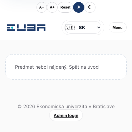
☀
☾
A−
A+
Reset
Jazyk
🇸🇰
Menu
Predmet nebol nájdený.
Späť na úvod
© 2026 Ekonomická univerzita v Bratislave
Admin login