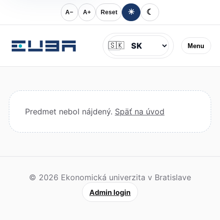
☀
☾
A−
A+
Reset
Jazyk
🇸🇰
Menu
Predmet nebol nájdený.
Späť na úvod
© 2026 Ekonomická univerzita v Bratislave
Admin login