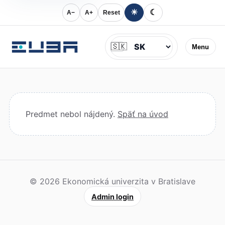
☀
☾
A−
A+
Reset
Jazyk
🇸🇰
Menu
Predmet nebol nájdený.
Späť na úvod
© 2026 Ekonomická univerzita v Bratislave
Admin login