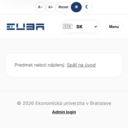
☀
☾
A−
A+
Reset
Jazyk
🇸🇰
Menu
Predmet nebol nájdený.
Späť na úvod
© 2026 Ekonomická univerzita v Bratislave
Admin login