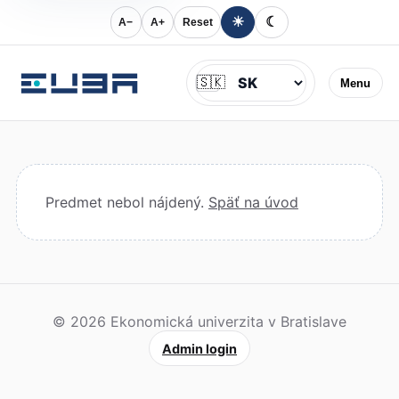
☀
☾
A−
A+
Reset
Jazyk
🇸🇰
Menu
Predmet nebol nájdený.
Späť na úvod
© 2026 Ekonomická univerzita v Bratislave
Admin login