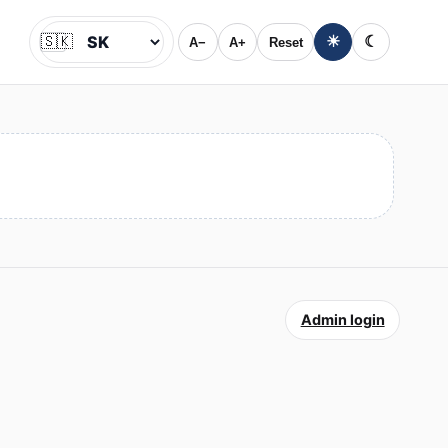
🇸🇰
☀
☾
A−
A+
Reset
Jazyk
Admin login