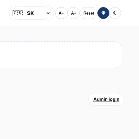
🇸🇰
☀
☾
A−
A+
Reset
Jazyk
Admin login