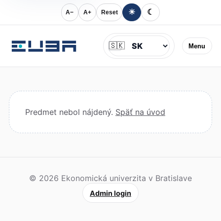
☀
☾
A−
A+
Reset
Jazyk
🇸🇰
Menu
Predmet nebol nájdený.
Späť na úvod
© 2026 Ekonomická univerzita v Bratislave
Admin login