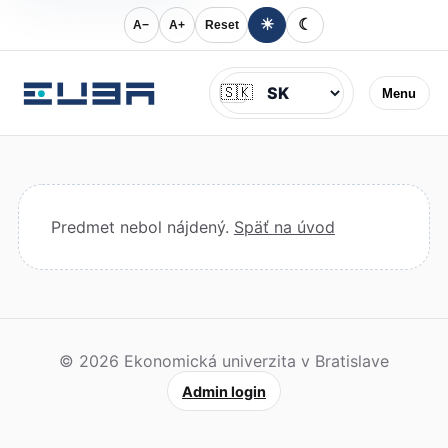
☀
☾
A−
A+
Reset
Jazyk
🇸🇰
Menu
Predmet nebol nájdený.
Späť na úvod
© 2026 Ekonomická univerzita v Bratislave
Admin login