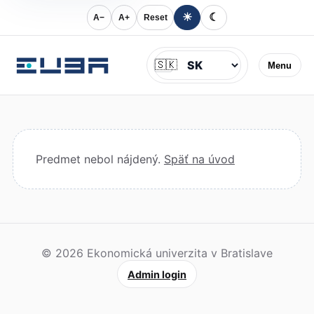
☀
☾
A−
A+
Reset
Jazyk
🇸🇰
Menu
Predmet nebol nájdený.
Späť na úvod
© 2026 Ekonomická univerzita v Bratislave
Admin login