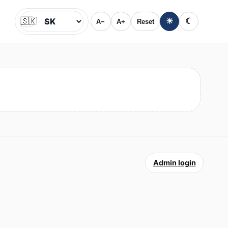
🇸🇰
☀
☾
A−
A+
Reset
Jazyk
Admin login