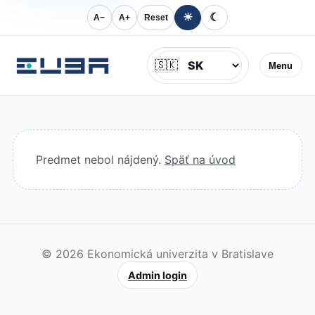
☀
☾
A−
A+
Reset
Jazyk
🇸🇰
Menu
Predmet nebol nájdený.
Späť na úvod
© 2026 Ekonomická univerzita v Bratislave
Admin login