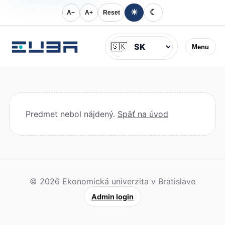
☀
☾
A−
A+
Reset
Jazyk
🇸🇰
Menu
Predmet nebol nájdený.
Späť na úvod
© 2026 Ekonomická univerzita v Bratislave
Admin login