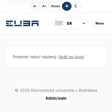
☀
☾
A−
A+
Reset
Jazyk
🇸🇰
Menu
Predmet nebol nájdený.
Späť na úvod
© 2026 Ekonomická univerzita v Bratislave
Admin login