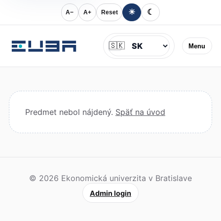
☀
☾
A−
A+
Reset
Jazyk
🇸🇰
Menu
Predmet nebol nájdený.
Späť na úvod
© 2026 Ekonomická univerzita v Bratislave
Admin login