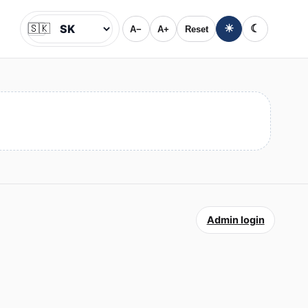
🇸🇰
☀
☾
A−
A+
Reset
Jazyk
Admin login