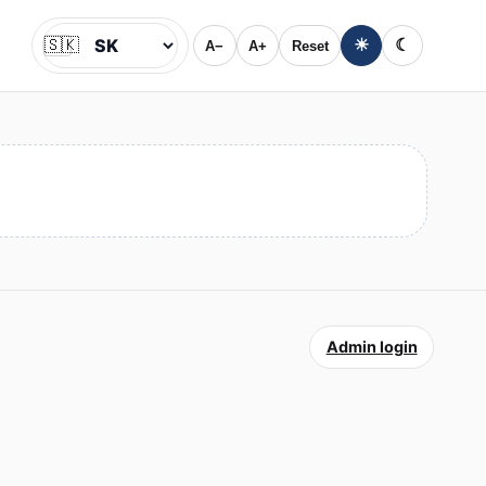
🇸🇰
☀
☾
A−
A+
Reset
Jazyk
Admin login