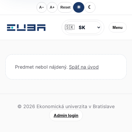
☀
☾
A−
A+
Reset
Jazyk
🇸🇰
Menu
Predmet nebol nájdený.
Späť na úvod
© 2026 Ekonomická univerzita v Bratislave
Admin login