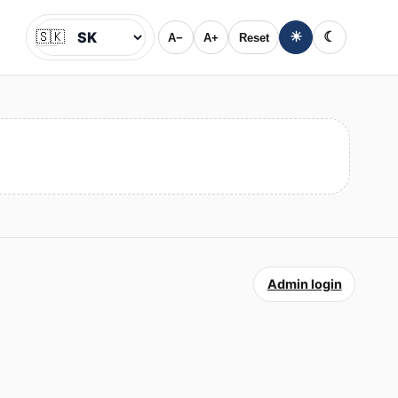
🇸🇰
☀
☾
A−
A+
Reset
Jazyk
Admin login