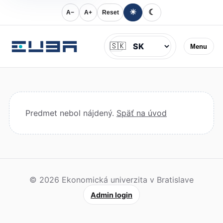
☀
☾
A−
A+
Reset
Jazyk
🇸🇰
Menu
Predmet nebol nájdený.
Späť na úvod
© 2026 Ekonomická univerzita v Bratislave
Admin login