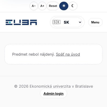
☀
☾
A−
A+
Reset
Jazyk
🇸🇰
Menu
Predmet nebol nájdený.
Späť na úvod
© 2026 Ekonomická univerzita v Bratislave
Admin login