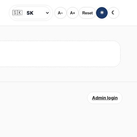
🇸🇰
☀
☾
A−
A+
Reset
Jazyk
Admin login