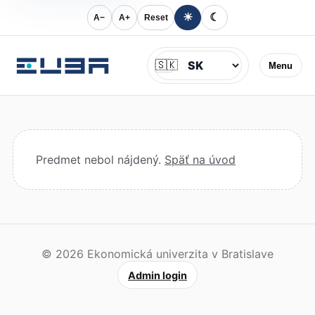
☀
☾
A−
A+
Reset
Jazyk
🇸🇰
Menu
Predmet nebol nájdený.
Späť na úvod
© 2026 Ekonomická univerzita v Bratislave
Admin login