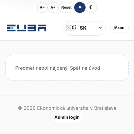
☀
☾
A−
A+
Reset
Jazyk
🇸🇰
Menu
Predmet nebol nájdený.
Späť na úvod
© 2026 Ekonomická univerzita v Bratislave
Admin login